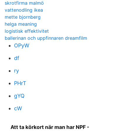
skrotfirma malmö
vattenodling ikea
mette bjornberg
helga meaning
logistisk effektivitet
ballerinan och uppfinnaren dreamfilm
OPyW
df
ry
PHrT
gYQ
cW
Att ta körkort när man har NPF -