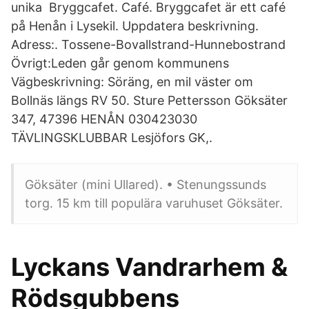
unika Bryggcafet. Café. Bryggcafet är ett café
på Henån i Lysekil. Uppdatera beskrivning.
Adress:. Tossene-Bovallstrand-Hunnebostrand
Övrigt:Leden går genom kommunens
Vägbeskrivning: Söräng, en mil väster om
Bollnäs längs RV 50. Sture Pettersson Göksäter
347, 47396 HENÅN 030423030
TÄVLINGSKLUBBAR Lesjöfors GK,.
Göksäter (mini Ullared). • Stenungssunds
torg. 15 km till populära varuhuset Göksäter.
Lyckans Vandrarhem &
Rödsgubbens