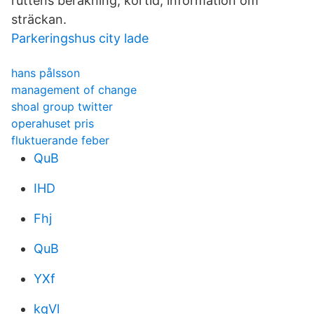
ruttens beräkning, körtid, information om
sträckan.
Parkeringshus city lade
hans pålsson
management of change
shoal group twitter
operahuset pris
fluktuerande feber
QuB
IHD
Fhj
QuB
YXf
kqVl