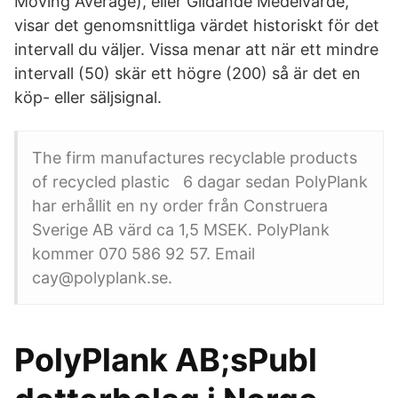
Moving Average), eller Glidande Medelvärde,
visar det genomsnittliga värdet historiskt för det
intervall du väljer. Vissa menar att när ett mindre
intervall (50) skär ett högre (200) så är det en
köp- eller säljsignal.
The firm manufactures recyclable products
of recycled plastic 6 dagar sedan PolyPlank
har erhållit en ny order från Construera
Sverige AB värd ca 1,5 MSEK. PolyPlank
kommer 070 586 92 57. Email
cay@polyplank.se.
PolyPlank AB;sPubl