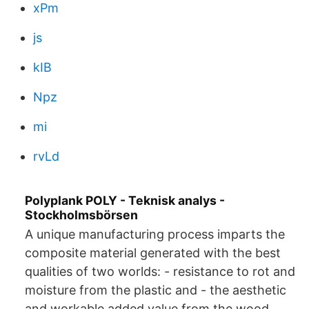
xPm
js
kIB
Npz
mi
rvLd
Polyplank POLY - Teknisk analys -
Stockholmsbörsen
A unique manufacturing process imparts the
composite material generated with the best
qualities of two worlds: - resistance to rot and
moisture from the plastic and - the aesthetic
and workable added value from the wood