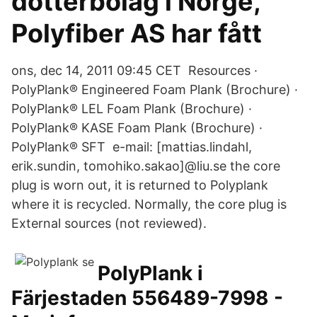
dotterbolag i Norge,
Polyfiber AS har fått
ons, dec 14, 2011 09:45 CET Resources ·
PolyPlank® Engineered Foam Plank (Brochure) ·
PolyPlank® LEL Foam Plank (Brochure) ·
PolyPlank® KASE Foam Plank (Brochure) ·
PolyPlank® SFT e-mail: [mattias.lindahl,
erik.sundin, tomohiko.sakao]@liu.se the core
plug is worn out, it is returned to Polyplank
where it is recycled. Normally, the core plug is
External sources (not reviewed).
PolyPlank i
Färjestaden 556489-7998 -