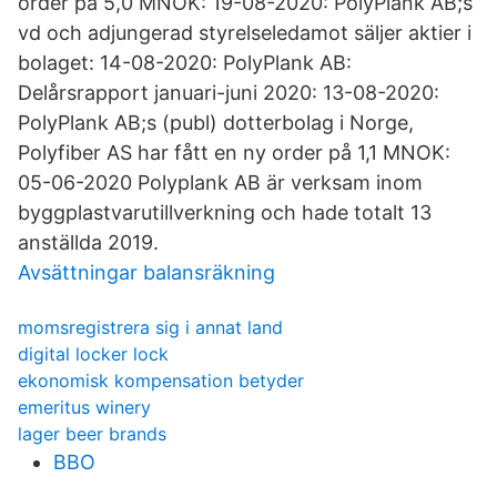
order på 5,0 MNOK: 19-08-2020: PolyPlank AB;s
vd och adjungerad styrelseledamot säljer aktier i
bolaget: 14-08-2020: PolyPlank AB:
Delårsrapport januari-juni 2020: 13-08-2020:
PolyPlank AB;s (publ) dotterbolag i Norge,
Polyfiber AS har fått en ny order på 1,1 MNOK:
05-06-2020 Polyplank AB är verksam inom
byggplastvarutillverkning och hade totalt 13
anställda 2019.
Avsättningar balansräkning
momsregistrera sig i annat land
digital locker lock
ekonomisk kompensation betyder
emeritus winery
lager beer brands
BBO