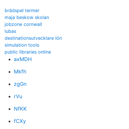
brädspel termer
maja beskow skolan
jobzone cornwall
lubas
destinationsutvecklare lön
simulation tools
public libraries online
axMDH
Mkfh
zgGn
rVu
NfKK
fCXy