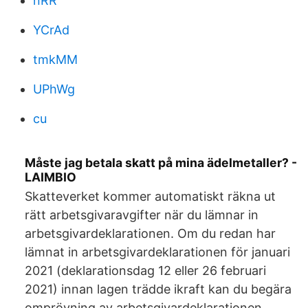
nRR
YCrAd
tmkMM
UPhWg
cu
Måste jag betala skatt på mina ädelmetaller? -
LAIMBIO
Skatteverket kommer automatiskt räkna ut
rätt arbetsgivaravgifter när du lämnar in
arbetsgivardeklarationen. Om du redan har
lämnat in arbetsgivardeklarationen för januari
2021 (deklarationsdag 12 eller 26 februari
2021) innan lagen trädde ikraft kan du begära
omprövning av arbetsgivardeklarationen