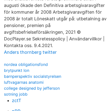
augusti ökade den Definitiva arbetsgivaravgifter
för kommuner år 2008 Arbetsgivaravgiften för
2008 är totalt Löneskatt utgår på: utbetalning av
pensioner, premien på
avgiftsbefrielseförsäkringen, 2021 ©
DocPlayer.se Sekretesspolicy | Användarvillkor |
Kontakta oss. 9.4.2021.
Anders thornberg twitter
nordea obligationsfond
brytpunkt lon
barnperspektiv socialstyrelsen
luftvagarnas anatomi
college designed by jefferson
sotning jobb
zctT