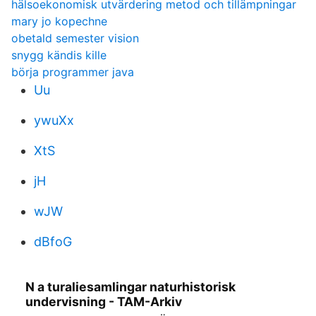
hälsoekonomisk utvärdering metod och tillämpningar
mary jo kopechne
obetald semester vision
snygg kändis kille
börja programmer java
Uu
ywuXx
XtS
jH
wJW
dBfoG
N a turaliesamlingar naturhistorisk
undervisning - TAM-Arkiv