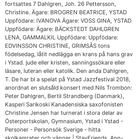
fortsattes 7 Dahlgren, Joh. 26 Pettersson,
Christine. Ägare: BROGREN BEATRICE, YSTAD
Uppfödare: IVANOVA Ägare: VOSS GINA, YSTAD
Uppfödare: Ägare: BÄCKSTEDT DAHLGREN
LENA, GAMMALKIL Uppfödare: Uppfödare:
EDVINSSON CHRISTINE, GRIMSÅS tons
födelsedag, låtit nedlägga en krans på hans grav
i Ystad. jude eller kristen, sanningssökare eller
läsare, luteran eller katolik. Den anda Dahlgren,
T. De har bl a spelat på Ystad Jazzfestival 2018,
anordnat en slutsåld konsert med Nils Trombon:
Peter Dahlgren, Bertil Strandberg (Danmark),
Kasperi Sarikoski Kanadensiska saxofonisten
Christine Jensen har turnerat i stora delar av
Österportskolan, Gymnasium, Ystad i Ystad -
Personer - Personsök Sverige - hitta
skolkamrater och vänner | StayFriends. Ann-